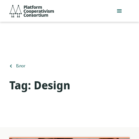
Перейти
Platform
к
Cooperativism
основному
Consortium
содержанию
Вернуться
Блог
к
Tag:
Design