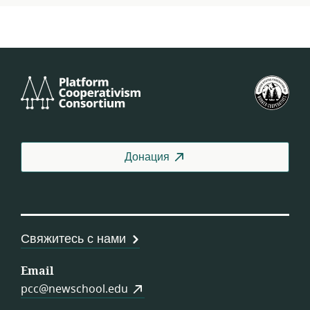
Platform
Фед
Cooperativism
СШ
Consortium
Донация
Свяжитесь с нами
Email
pcc@newschool.edu