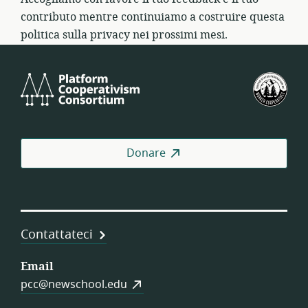
contributo mentre continuiamo a costruire questa
politica sulla privacy nei prossimi mesi.
Platform
Fed
Cooperativism
degl
Consortium
Stat
Unit
dell
Donare
Coo
di
Lav
Contattateci
Email
pcc@newschool.edu