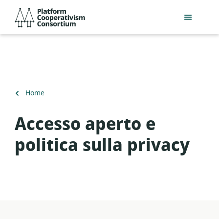
Salta
Platform
al
Cooperativism
contenuto
Consortium
principale
Torna
Home
a
Accesso aperto e
politica sulla privacy