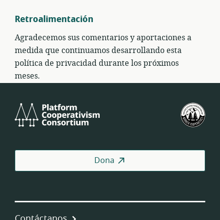
Retroalimentación
Agradecemos sus comentarios y aportaciones a
medida que continuamos desarrollando esta
política de privacidad durante los próximos
meses.
Platform
U.S.
Cooperativism
Fed
Consortium
of
Wor
Coo
Dona
Contáctanos