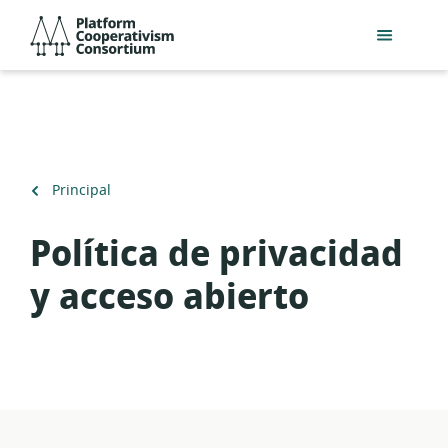
Acceder
Platform
directamente
Cooperativism
al
Consortium
contenido
principal
Volver
Principal
a
Política de privacidad
y acceso abierto