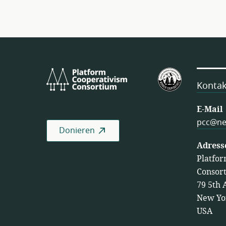
Platform
U.S.
Cooperativism
Federation
Kontak
Consortium
of
Worker
E-Mail
Cooperativ
pcc@ne
Donieren
Adress
Platfor
Consor
79 5th 
New Yo
USA