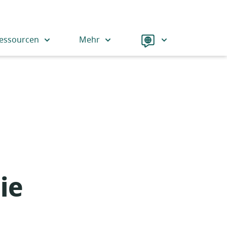
Language
essourcen
Mehr
ie