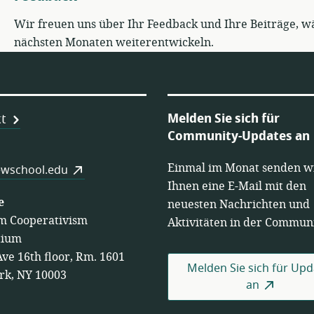
Wir freuen uns über Ihr Feedback und Ihre Beiträge, w
nächsten Monaten weiterentwickeln.
Melden Sie sich für
t
Community-Updates an
Einmal im Monat senden w
es
wschool.edu
Ihnen eine E-Mail mit den
e
neuesten Nachrichten und
m Cooperativism
Aktivitäten in der Communi
tium
Ave 16th floor, Rm. 1601
Melden Sie sich für Upd
rk, NY 10003
an