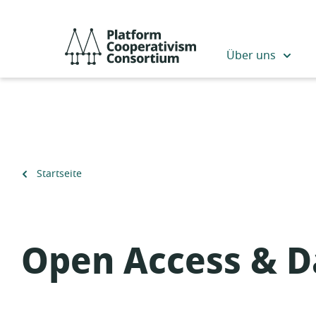
Zum
Hauptinhalt
Platform
springen
Cooperativism
Über uns
Consortium
Zurück
Startseite
zu
Open Access & Da