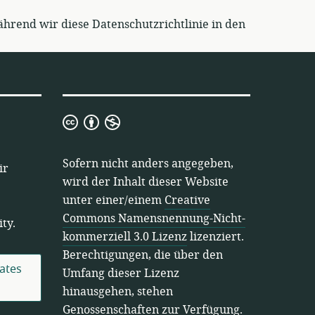
ährend wir diese Datenschutzrichtlinie in den
Creative
Commons
Namensnennung-
Sofern nicht anders angegeben,
ir
Nicht-
wird der Inhalt dieser Website
kommerziell
unter einer/einem
Creative
3.0
Commons Namensnennung-Nicht-
ty.
Lizenz
kommerziell 3.0 Lizenz
lizenziert.
Berechtigungen, die über den
ates
Umfang dieser Lizenz
hinausgehen, stehen
Genossenschaften zur Verfügung.