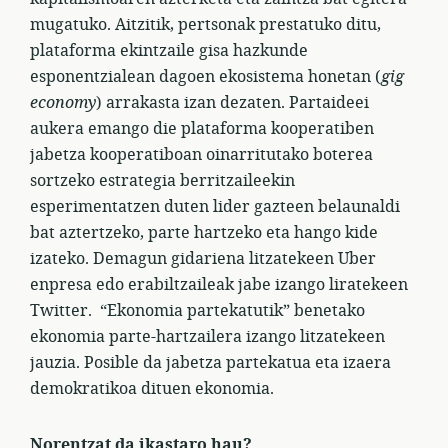
mugatuko. Aitzitik, pertsonak prestatuko ditu,
plataforma ekintzaile gisa hazkunde
esponentzialean dagoen ekosistema honetan (
gig
economy
) arrakasta izan dezaten. Partaideei
aukera emango die plataforma kooperatiben
jabetza kooperatiboan oinarritutako boterea
sortzeko estrategia berritzaileekin
esperimentatzen duten lider gazteen belaunaldi
bat aztertzeko, parte hartzeko eta hango kide
izateko. Demagun gidariena litzatekeen Uber
enpresa edo erabiltzaileak jabe izango liratekeen
Twitter. “Ekonomia partekatutik” benetako
ekonomia parte-hartzailera izango litzatekeen
jauzia. Posible da jabetza partekatua eta izaera
demokratikoa dituen ekonomia.
Norentzat da ikastaro hau?