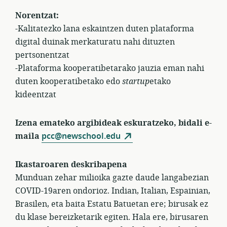
Norentzat:
-Kalitatezko lana eskaintzen duten plataforma
digital duinak merkaturatu nahi dituzten
pertsonentzat
-Plataforma kooperatibetarako jauzia eman nahi
duten kooperatibetako edo
startup
etako
kideentzat
Izena emateko argibideak eskuratzeko, bidali e-
maila
pcc@newschool.edu
Ikastaroaren deskribapena
Munduan zehar milioika gazte daude langabezian
COVID-19aren ondorioz. Indian, Italian, Espainian,
Brasilen, eta baita Estatu Batuetan ere; birusak ez
du klase bereizketarik egiten. Hala ere, birusaren