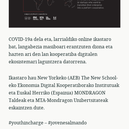
COVID-19a dela eta, larrialdiko online ikastaro
bat, langabezia masiboari erantzuten diona eta
hazten ari den lan kooperatiba digitalen
ekosistemari laguntzera datorrena.
Ikastaro hau New Yorkeko (AEB) The New School-
eko Ekonomia Digital Kooperatiborako Institutuak
eta Euskal Herriko (Espainia) MONDRAGON
Taldeak eta MTA-Mondragon Unibertsitateak
eskaintzen dute.
#youthincharge – #jovenesalmando