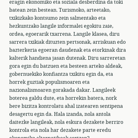
eragin ekonomiko eta soziala desberdina da toki
batean zein bestean. Turismoko, arteetako,
txikizkako kontsumo zein salmentako eta
hezkuntzako langile informalei egokitu zaie,
ordea, egoerarik txarrena. Langile klasea, diru
sarrera txikiak dituzten pertsonak, arriskuan edo
bazterkeria egoeran daudenak eta etorkinak dira
kalterik handiena jasan dutenak. Diru sarreretan
gora egin du batzuen eta besteen arteko aldeak,
gobernuekiko konfiantza txikitu egin da, eta
horrek guztiak populismoaren eta
nazionalismoaren gorakada dakar. Langileek
boterea galdu dute, eta horrekin batera, nork
bere bizitza kontrolatu ahal izatearen sentipena
desagertu egin da. Hala izanda, nola antola
daitezke langileak, nola eskura dezakete berriro
kontrola eta nola har dezakete parte eredu