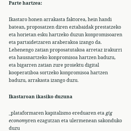
Parte hartzea:
Ikastaro honen arrakasta faktorea, hein handi
batean, proposatzen diren eztabaidak prestatzeko
eta horietan esku hartzeko duzun konpromisoaren
eta partaidetzaren araberakoa izango da.
Lehenengo zatian proposatutakoa arretaz irakurri
eta hausnartzeko konpromisoa hartzen baduzu,
eta bigarren zatian zure proiektu digital
kooperatiboa sortzeko konpromisoa hartzen
baduzu, arrakasta izango duzu.
Ikastaroan ikasiko duzuna
_plataformaren kapitalismo ereduaren eta
gig
economy
ren ezagutzan eta ulermenean sakonduko
duzu