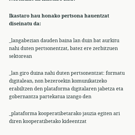
Ikastaro hau honako pertsona hauentzat
diseinatu da:
_langabezian dauden baina lan duin bat aurkitu
nahi duten pertsonentzat, batez ere zerbitzuen
sektorean
_lan giro duina nahi duten pertsonentzat: formatu
digitalean, non bezeroekin komunikatzeko
erabiltzen den plataforma digitalaren jabetza eta
gobernantza partekatua izango den
_plataforma kooperatibetarako jauzia egiten ari
diren kooperatibetako kideentzat