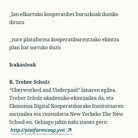
_lan elkartuko kooperatibei buruzkoak ikasiko
dituzu
_zure plataforma kooperatibarentzako ekintza
plan bat sortuko duzu
Irakasleak
R. Trebor Scholz
“Uberworked and Underpaid” lanaren egilea.
Trebor Scholz akademiko-ekintzailea da, eta
Ekonomia Digital Kooperatiborako Institutuaren
sortzailea eta zuzendaria New Yorkeko The New
School-en. Gehiago jakin nahi izanez gero:
http://platformcoop.yvn