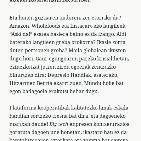
ekonomiko alternatiboak sortzen?
Eta honen guztiaren ondoren, zer etorriko da?
Amazon, Wholefoods eta Instacart-eko langileek
“Aski da!” esatea hasiera baino ez da izango. Aldi
baterako langileen greba orokorra? Ikasle zorra
duten pertsonen greba? Maila globalean ikusten
dugu hori. Gaur egungoaren pareko krisialdietan,
ezinezkotzat jotzen ziren egoerak zentzuzko
bihurtzen dira: Depresio Handiak, esaterako,
Hitzarmen Berria ekarri zuen. Mundu hobe bat
egon badagoela erakutsi behar dugu.
Plataforma kooperatibak kalitatezko lanak eskala
handian sortzeko tresna bat dira, eta dagoeneko
martxan daude!
Big tech
enpresen kontzentrazioa
goratuta dagoen une honetan, ikastaro hau ez da
kapitalismoaren azterketa eta zaintza bat egitera