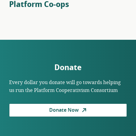
Platform Co-ops
Donate
Every dollar you donate will go towards helping
us run the Platform Cooperativism Consortium
Donate Now