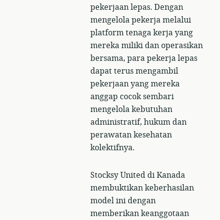
pekerjaan lepas. Dengan
mengelola pekerja melalui
platform tenaga kerja yang
mereka miliki dan operasikan
bersama, para pekerja lepas
dapat terus mengambil
pekerjaan yang mereka
anggap cocok sembari
mengelola kebutuhan
administratif, hukum dan
perawatan kesehatan
kolektifnya.
Stocksy United di Kanada
membuktikan keberhasilan
model ini dengan
memberikan keanggotaan