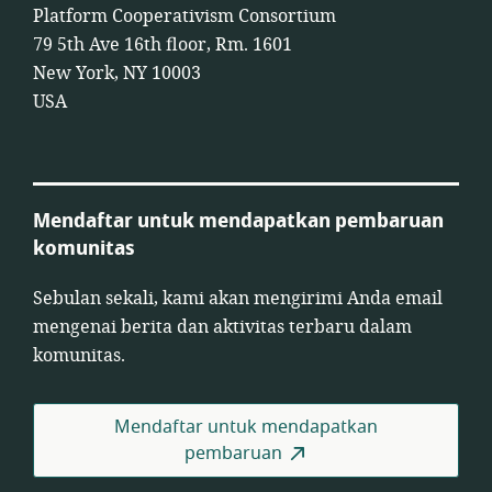
Platform Cooperativism Consortium
79 5th Ave 16th floor, Rm. 1601
New York, NY 10003
USA
Mendaftar untuk mendapatkan pembaruan
komunitas
Sebulan sekali, kami akan mengirimi Anda email
mengenai berita dan aktivitas terbaru dalam
komunitas.
Mendaftar untuk mendapatkan
pembaruan