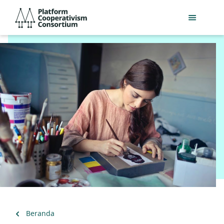
Lewati
Platform
ke
Cooperativism
konten
Consortium
utama
Kembali
Beranda
ke