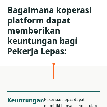
Bagaimana koperasi
platform dapat
memberikan
keuntungan bagi
Pekerja Lepas:
Keuntungan
Pekerjaan lepas dapat
memiliki banyak keunggulan