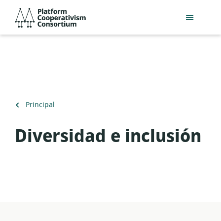
Acceder
Platform
directamente
Cooperativism
al
Consortium
contenido
principal
Volver
Principal
a
Diversidad e inclusión