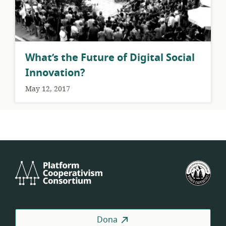
What’s the Future of Digital Social
Innovation?
May 12, 2017
Platform
U.S.
Cooperativism
Fed
Consortium
of
Wor
Coo
Dona