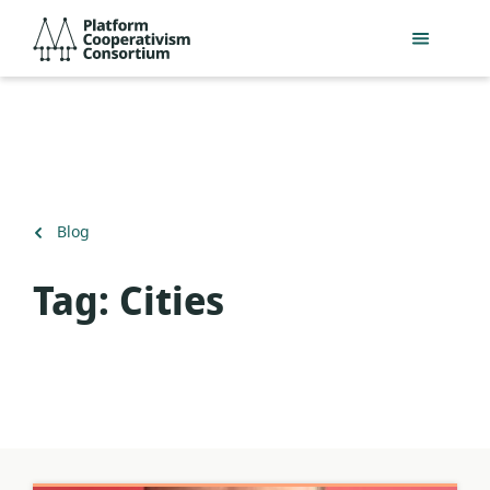
Acceder
Platform
directamente
Cooperativism
al
Consortium
contenido
principal
Volver
Blog
a
Tag:
Cities