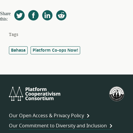
Share
this:
Tags
Bahasa
Platform Co-ops Now!
Platform
U.S.
Cooperativism
Fed
Consortium
of
Wor
Our Open Access & Privacy Policy
Coo
Our Commitment to Diversity and Inclusion