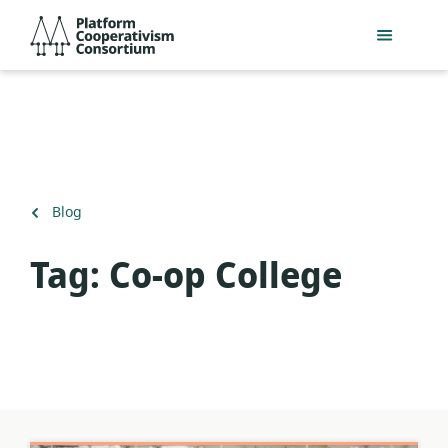
Slaan
Platform
oor
Cooperativism
na
Consortium
hoofinhoud
Terug
Blog
na
Tag:
Co-op College