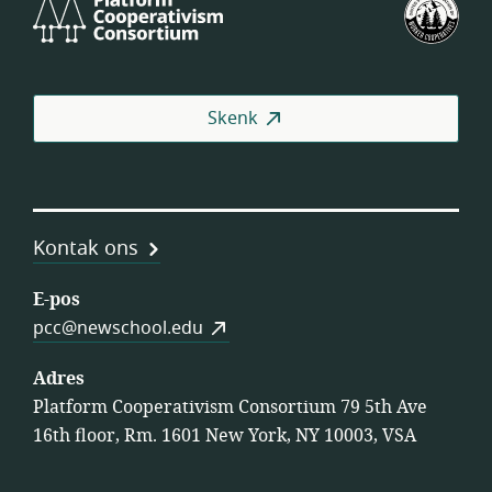
Platform
VSA
Cooperativism
se
Consortium
Fed
van
Wer
Skenk
(US
Kontak ons
E-pos
pcc@newschool.edu
Adres
Platform Cooperativism Consortium 79 5th Ave
16th floor, Rm. 1601 New York, NY 10003, VSA