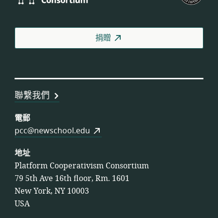
Consortium
工
人
合
捐贈
作
社
聯
盟
聯繫我們
電郵
pcc@newschool.edu
地址
Platform Cooperativism Consortium
79 5th Ave 16th floor, Rm. 1601
New York, NY 10003
USA