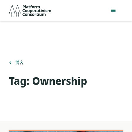
跳
Platform
到
Cooperativism
主
Consortium
要
內
容
返
博客
回
Tag:
Ownership