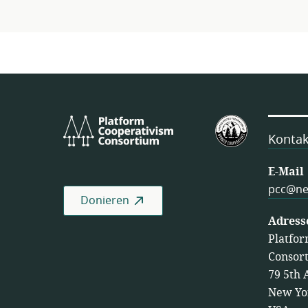
Platform
U.S.
Cooperativism
Federation
Kontak
Consortium
of
Worker
E-Mail
Cooperativ
pcc@ne
Donieren
Adress
Platfor
Consor
79 5th 
New Yo