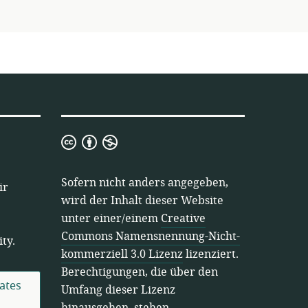
Creative
Commons
Namensnennung-
Sofern nicht anders angegeben,
ir
Nicht-
wird der Inhalt dieser Website
kommerziell
unter einer/einem
Creative
3.0
Commons Namensnennung-Nicht-
ty.
Lizenz
kommerziell 3.0 Lizenz
lizenziert.
Berechtigungen, die über den
ates
Umfang dieser Lizenz