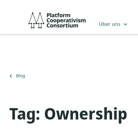
Zum
Hauptinhalt
Platform
springen
Cooperativism
Über uns
Consortium
Zurück
Blog
zu
Tag:
Ownership