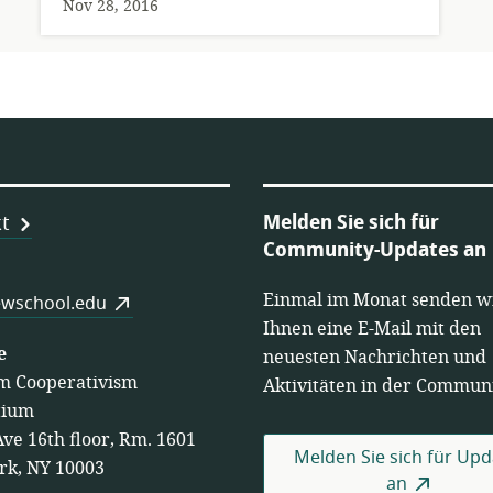
Nov 28, 2016
Melden Sie sich für
t
Community-Updates an
Einmal im Monat senden w
es
wschool.edu
Ihnen eine E-Mail mit den
e
neuesten Nachrichten und
m Cooperativism
Aktivitäten in der Communi
tium
Ave 16th floor, Rm. 1601
Melden Sie sich für Upd
rk, NY 10003
an