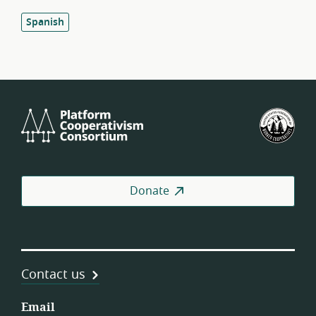
Spanish
Platform
U.S.
Cooperativism
Fed
Consortium
of
Wor
Coo
Donate
Contact us
Email