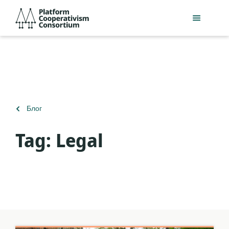
Перейти
Platform
к
Cooperativism
основному
Consortium
содержанию
Вернуться
Блог
к
Tag:
Legal