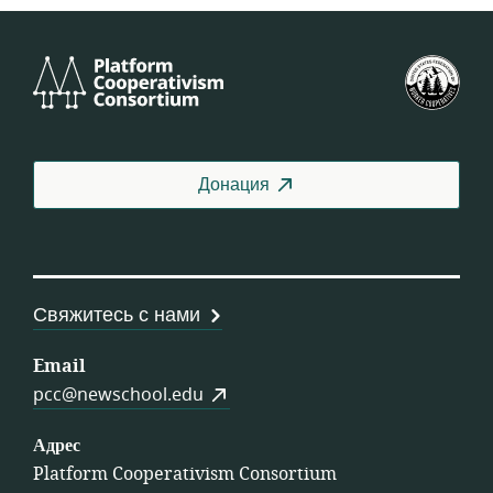
Platform
Фед
Cooperativism
СШ
Consortium
Донация
Свяжитесь с нами
Email
pcc@newschool.edu
Адрес
Platform Cooperativism Consortium