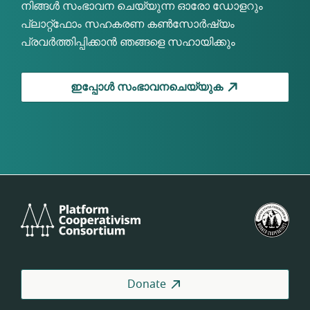
നിങ്ങൾ സംഭാവന ചെയ്യുന്ന ഓരോ ഡോളറും
പ്ലാറ്റ്ഫോം സഹകരണ കൺസോർഷ്യം
പ്രവർത്തിപ്പിക്കാൻ ഞങ്ങളെ സഹായിക്കും
ഇപ്പോൾ സംഭാവനചെയ്യുക
Platform
U.S.
Cooperativism
Fed
Consortium
of
Wor
Coo
Donate