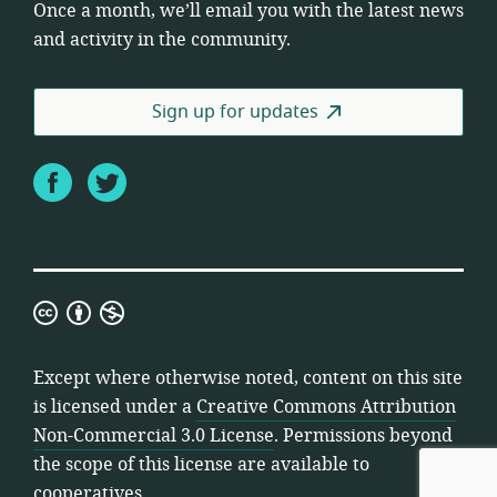
Once a month, we’ll email you with the latest news
and activity in the community.
Sign up for updates
Facebook
Twitter
Creative
Commons
Attribution
Except where otherwise noted, content on this site
Non-
is licensed under a
Creative Commons Attribution
Commercial
Non-Commercial 3.0 License
. Permissions beyond
3.0
the scope of this license are available to
License
cooperatives.