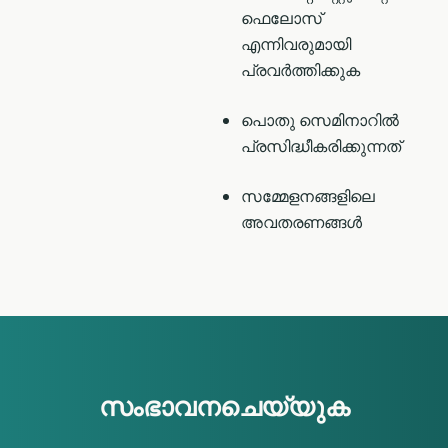
ഫെലോസ്
എന്നിവരുമായി
പ്രവർത്തിക്കുക
പൊതു സെമിനാറിൽ
പ്രസിദ്ധീകരിക്കുന്നത്
സമ്മേളനങ്ങളിലെ
അവതരണങ്ങൾ
സംഭാവനചെയ്യുക