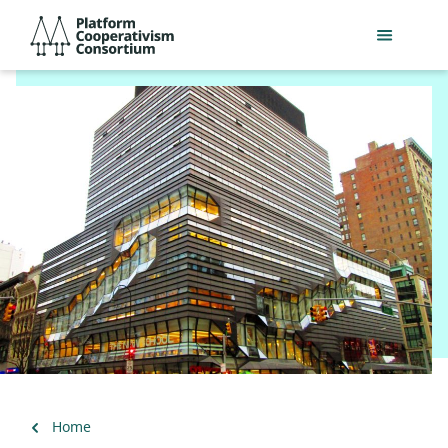
Skip
Platform
to
Cooperativism
main
Consortium
content
Back
Home
to