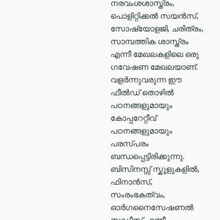
നരവംശശാസ്ത്രം,
പൊളിറ്റിക്കൽ സയൻസ്,
സോഷ്യോളജി, ചരിത്രം,
സാമ്പത്തിക ശാസ്ത്രം
എന്നീ മേഖലകളിലെ ഒരു
ഗവേഷണ മേഖലയാണ്.
വളർന്നുവരുന്ന ഈ
ഫീൽഡ് തൊഴിൽ
പഠനങ്ങളുമായും
കോപ്പറേറ്റീവ്
പഠനങ്ങളുമായും
പരസ്പരം
ബന്ധപ്പെട്ടിരിക്കുന്നു.
ബിസിനസ്സ് സ്കൂളുകളിൽ,
ഫിനാൻസ്,
സംരംഭകത്വം,
ഓർഗനൈസേഷണൽ