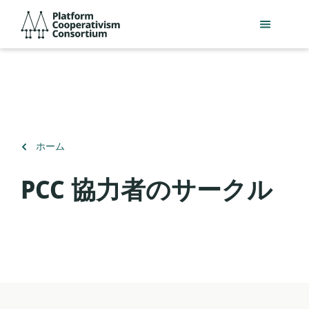
メ
Platform
イ
Cooperativism
ン
Consortium
コ
ン
テ
ン
ツ
へ
（）
ホーム
ス
に
キ
戻
PCC 協力者のサークル
ッ
る
プ