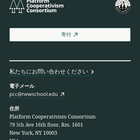
Platform
米
Cooperativism
国
Consortium
労
働
者
寄付
協
同
組
合
連
私たちにお問い合わせください
合
会
電子メール
pcc@newschool.edu
住所
Platform Cooperativism Consortium
79 5th Ave 16th floor, Rm. 1601
New York, NY 10003