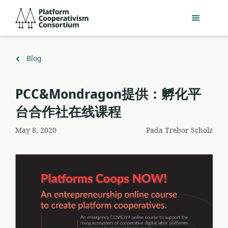
Lewati
Platform
ke
Cooperativism
konten
Consortium
utama
Kembali
Blog
ke
PCC&Mondragon提供：孵化平
台合作社在线课程
May 8, 2020
Pada
Trebor Scholz