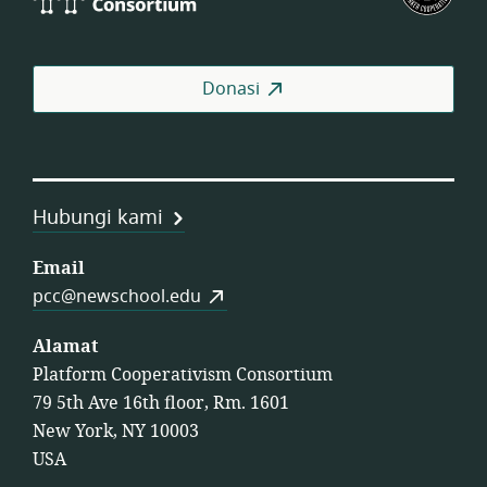
Consortium
Pek
AS
Donasi
Hubungi kami
Email
pcc@newschool.edu
Alamat
Platform Cooperativism Consortium
79 5th Ave 16th floor, Rm. 1601
New York, NY 10003
USA