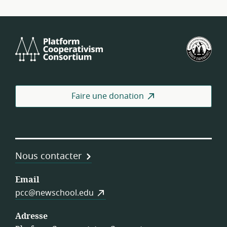
Platform
Féd
Cooperativism
amé
Consortium
des
coo
de
Faire une donation
trav
Nous contacter
Email
pcc@newschool.edu
Adresse