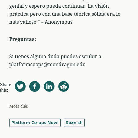
genial y espero pueda continuar. La visión
práctica pero con una base teórica sólida era lo
más valioso.” – Anonymous
Preguntas:
Si tienes alguna duda puedes escribir a
platformcoops@mondragon.edu
Share
this:
Mots clés
Platform Co-ops Now!
Spanish