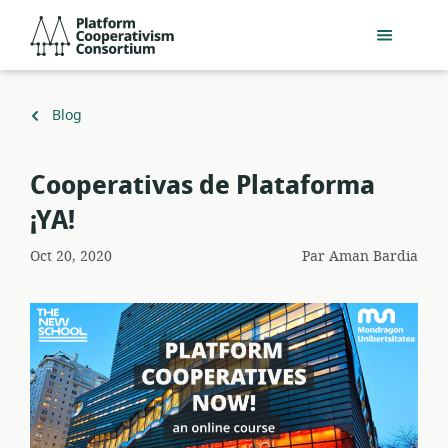
Passer
Platform
au
Cooperativism
contenu
Consortium
principal
Retour
Blog
à
Cooperativas de Plataforma
¡YA!
Oct 20, 2020
Par
Aman Bardia