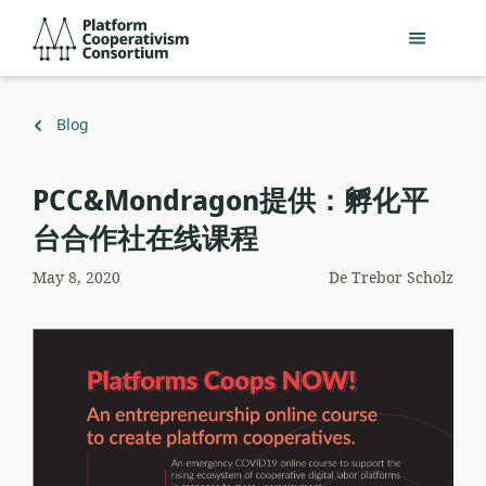
Salta
Platform
al
Cooperativism
contingut
Consortium
principal
Torna
Blog
a
PCC&Mondragon提供：孵化平
台合作社在线课程
May 8, 2020
De
Trebor Scholz