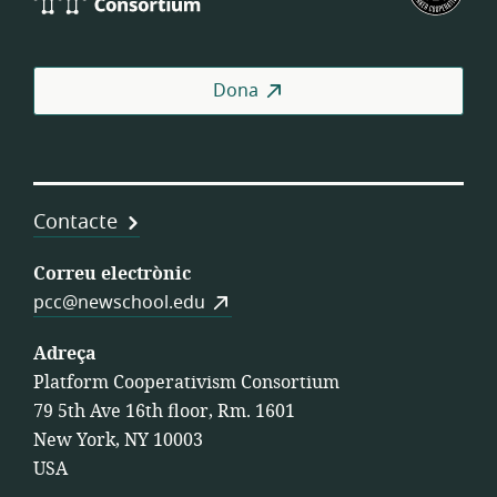
Consortium
de
Coo
de
Dona
Tre
Contacte
Correu electrònic
pcc@newschool.edu
Adreça
Platform Cooperativism Consortium
79 5th Ave 16th floor, Rm. 1601
New York, NY 10003
USA