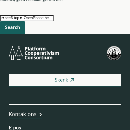
Search
for:
Platform
VSA
Cooperativism
se
Consortium
Fed
van
Wer
Skenk
(US
Kontak ons
E-pos