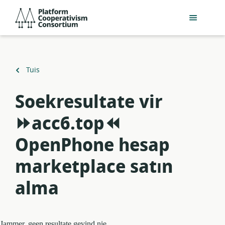
Slaan
Platform
oor
Cooperativism
na
Consortium
hoofinhoud
Terug
Tuis
na
Soekresultate vir
⏩acc6.top⏪
OpenPhone hesap
marketplace satın
alma
Jammer, geen resultate gevind nie.