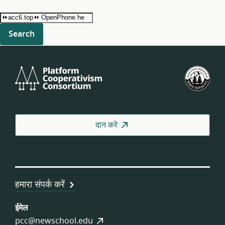
Search
for:
Platform
यू.एस
Cooperativism
फेडर
Consortium
ऑफ
वर्कर
कोऑप
दान करे
हमारा संपर्क करें
ईमेल
pcc@newschool.edu