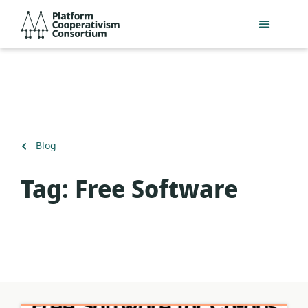
Slaan
Platform
oor
Cooperativism
na
Consortium
hoofinhoud
Terug
Blog
na
Tag:
Free Software