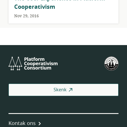
Cooperativism
Nov 29, 2016
Platform
VSA
Cooperativism
se
Consortium
Fed
van
Wer
Skenk
(US
Kontak ons