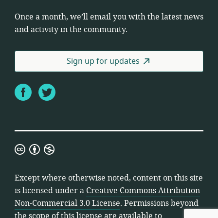
Once a month, we’ll email you with the latest news
and activity in the community.
Sign up for updates
Facebook
Twitter
Creative
Commons
Attribution
Except where otherwise noted, content on this site
Non-
is licensed under a
Creative Commons Attribution
Commercial
Non-Commercial 3.0 License
. Permissions beyond
3.0
the scope of this license are available to