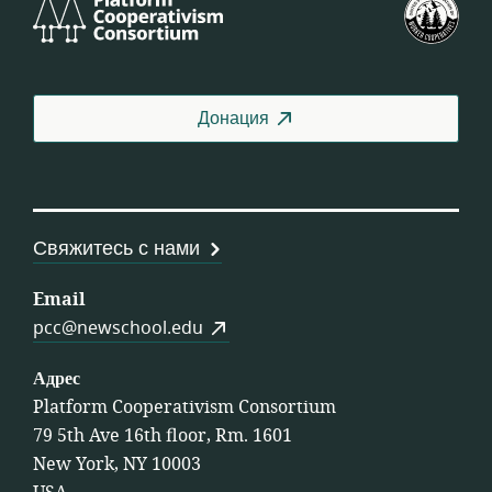
Platform
Фед
Cooperativism
СШ
Consortium
Донация
Свяжитесь с нами
Email
pcc@newschool.edu
Адрес
Platform Cooperativism Consortium
79 5th Ave 16th floor, Rm. 1601
New York, NY 10003