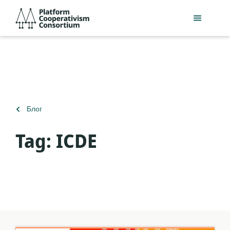
Перейти
Platform
к
Cooperativism
основному
Consortium
содержанию
Вернуться
Блог
к
Tag:
ICDE