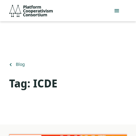
Pular
Platform
para
Cooperativism
o
Consortium
conteúdo
principal
Voltar
Blog
para
Tag:
ICDE