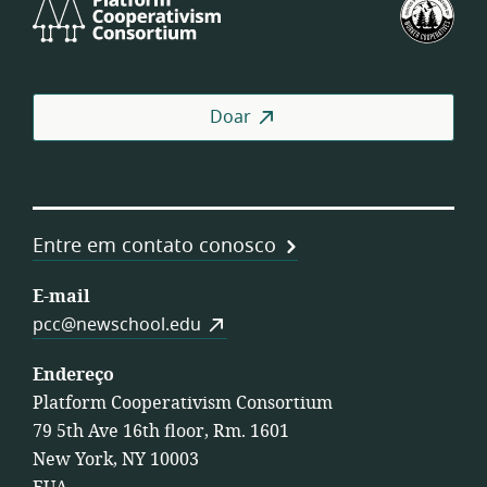
Platform
U.S.
Cooperativism
Fed
Consortium
of
Wor
Coo
Doar
Entre em contato conosco
E-mail
pcc@newschool.edu
Endereço
Platform Cooperativism Consortium
79 5th Ave 16th floor, Rm. 1601
New York, NY 10003