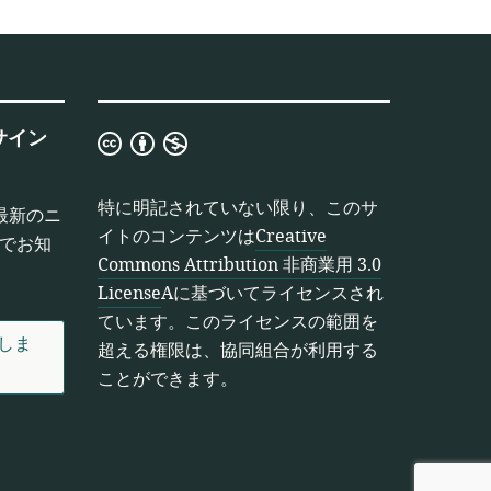
サイン
Creative
Commons
Attribution
特に明記されていない限り、このサ
最新のニ
非
イトのコンテンツは
Creative
でお知
商
Commons Attribution 非商業用 3.0
業
License
Aに基づいてライセンスされ
用
ています。このライセンスの範囲を
3.0
しま
超える権限は、協同組合が利用する
License
ことができます。