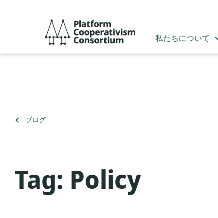
メ
イ
Platform
ン
Cooperativism
私たちについて
コ
Consortium
ン
テ
ン
ツ
へ
ス
（）
ブログ
キ
に
ッ
戻
プ
る
Tag:
Policy