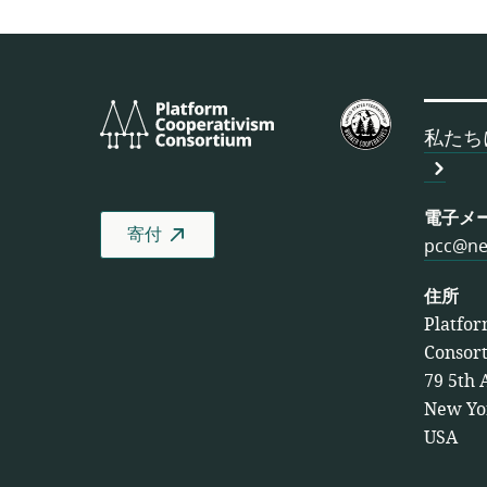
Platform
米
Cooperativism
国
私たち
Consortium
労
働
者
電子メ
寄付
協
pcc@ne
同
組
住所
合
Platfor
連
Consor
合
79 5th 
会
New Yo
USA