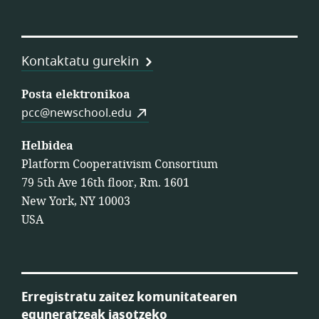
Kontaktatu gurekin
Posta elektronikoa
pcc@newschool.edu
Helbidea
Platform Cooperativism Consortium
79 5th Ave 16th floor, Rm. 1601
New York, NY 10003
USA
Erregistratu zaitez komunitatearen
eguneratzeak jasotzeko