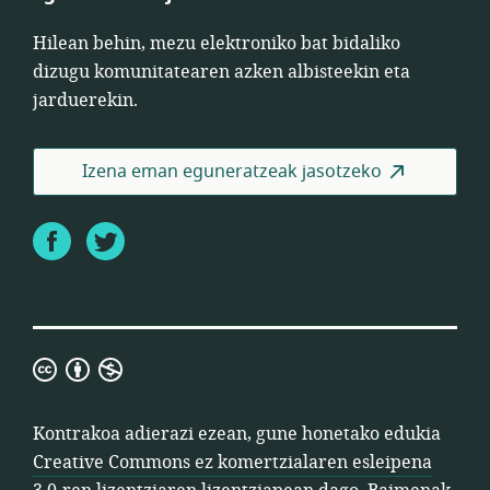
Hilean behin, mezu elektroniko bat bidaliko
dizugu komunitatearen azken albisteekin eta
jarduerekin.
Izena eman eguneratzeak jasotzeko
Facebook
Twitter
Creative
Commons
ez
Kontrakoa adierazi ezean, gune honetako edukia
komertzialaren
Creative Commons ez komertzialaren esleipena
esleipena