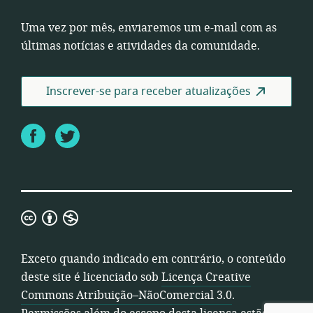
Uma vez por mês, enviaremos um e-mail com as
últimas notícias e atividades da comunidade.
Inscrever-se para receber atualizações
Facebook
Twitter
Licença
Creative
Commons
Exceto quando indicado em contrário, o conteúdo
Atribuição–
deste site é licenciado sob
Licença Creative
NãoComercial
Commons Atribuição–NãoComercial 3.0
.
3.0