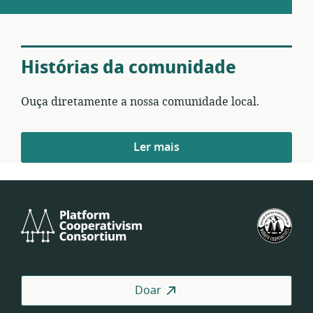
Histórias da comunidade
Ouça diretamente a nossa comunidade local.
Histórias
Ler mais
da
comunidade
—
Platform
U.S.
Cooperativism
Fed
Consortium
of
Wor
Coo
Doar