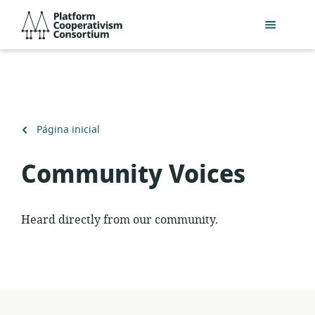
Pular
Platform
para
Cooperativism
o
Consortium
conteúdo
principal
Voltar
Página inicial
para
Community Voices
Heard directly from our community.