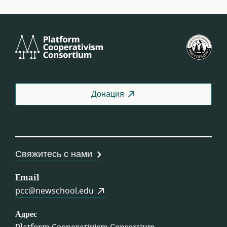
Platform
Фед
Cooperativism
СШ
Consortium
Донация
Свяжитесь с нами
Email
pcc@newschool.edu
Адрес