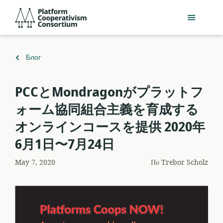
Перейти
Platform
к
Cooperativism
основному
Consortium
содержанию
Вернуться
Блог
к
PCCとMondragonがプラットフ
ォーム協同組合主義を育成する
オンラインコースを提供 2020年
6月1日〜7月24日
May 7, 2020
По
Trebor Scholz