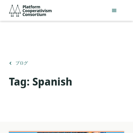
メ
Platform
イ
Cooperativism
ン
Consortium
コ
ン
テ
ン
ツ
へ
（）
ブログ
ス
に
キ
戻
Tag:
Spanish
ッ
る
プ