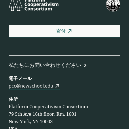
Platform
米
Cooperativism
国
Consortium
労
働
者
寄付
協
同
組
合
連
私たちにお問い合わせください
合
会
電子メール
pcc@newschool.edu
住所
Platform Cooperativism Consortium
79 5th Ave 16th floor, Rm. 1601
New York, NY 10003