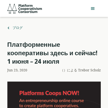
メ
Platform
イ
Cooperativism
ン
Consortium
コ
ン
（）
ブログ
テ
に
ン
戻
Платформенные
ツ
る
へ
кооперативы здесь и сейчас!
ス
1 июня – 24 июля
キ
ッ
Jun 23, 2020
（）による
Trebor Scholz
プ