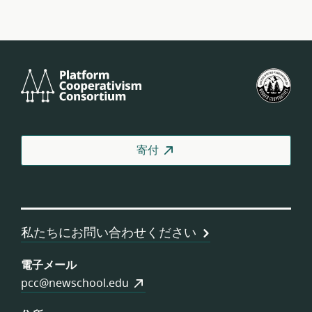
Platform
米
Cooperativism
国
Consortium
労
働
者
寄付
協
同
組
合
連
私たちにお問い合わせください
合
会
電子メール
pcc@newschool.edu