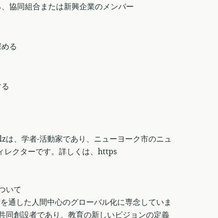
る、協同組合または新興企業のメンバー
深める
する
or Scholzは、学者-活動家であり、ニューヨーク市のニュ
クターです。詳しくは、https
)について
hip”を通した人間中心のグローバル化に専念していま
の共同創設者であり、教育の新しいビジョンの定義