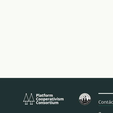
Platform
U.S.
Cooperativism
Federation
Contác
Consortium
of