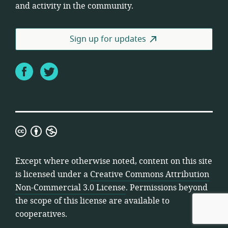
and activity in the community.
Sign up for updates
Facebook
Twitter
Creative
Commons
Attribution
Except where otherwise noted, content on this site
Non-
is licensed under a
Creative Commons Attribution
Commercial
Non-Commercial 3.0 License
. Permissions beyond
3.0
the scope of this license are available to
License
cooperatives.