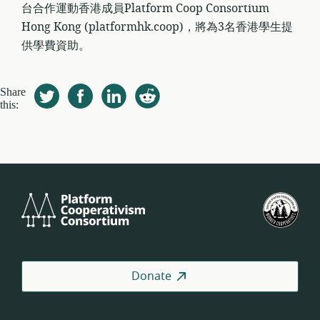
台合作運動香港成員Platform Coop Consortium
Hong Kong (platformhk.coop)，將為3名香港學生提
供學費資助。
Share
this:
Platform
U.S.
Cooperativism
Fed
Consortium
of
Wor
Coo
Donate