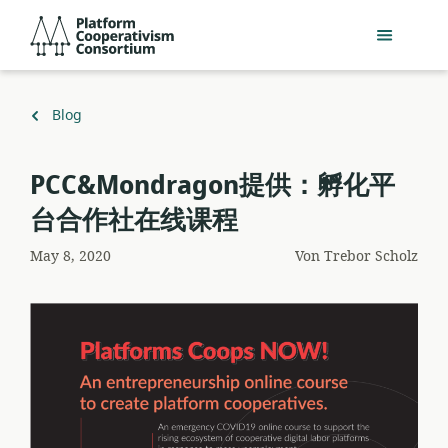
Zum
Platform
Hauptinhalt
Cooperativism
springen
Consortium
Zurück
Blog
zu
PCC&Mondragon提供：孵化平
台合作社在线课程
May 8, 2020
Von
Trebor Scholz