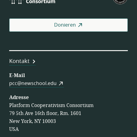
Consortium
of
Wor
Coo
Donieren
Kontakt
E-Mail
pcc@newschool.edu
Adresse
Platform Cooperativism Consortium
79 5th Ave 16th floor, Rm. 1601
New York, NY 10003
USA