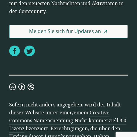
mit den neuesten Nachrichten und Aktivitäten in
der Community.
Melden Sie sich für Updates an
Facebook
Twitter
Creative
Commons
Namensnennung-
Sofern nicht anders angegeben, wird der Inhalt
Nicht-
dieser Website unter einer/einem
Creative
kommerziell
Commons Namensnennung-Nicht-kommerziell 3.0
3.0
Lizenz
lizenziert. Berechtigungen, die über den
Lizenz
Umfang dieser Lizenz hinausgehen, stehen