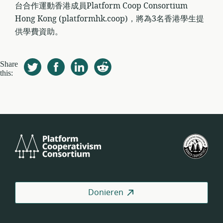
台合作運動香港成員Platform Coop Consortium
Hong Kong (platformhk.coop)，將為3名香港學生提
供學費資助。
Share
this:
Platform
U.S.
Cooperativism
Fed
Consortium
of
Wor
Coo
Donieren