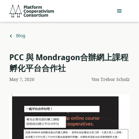
Zum
Platform
Hauptinhalt
Cooperativism
springen
Consortium
Zurück
Blog
zu
PCC 與 Mondragon合辦網上課程
孵化平台合作社
May 7, 2020
Von
Trebor Scholz