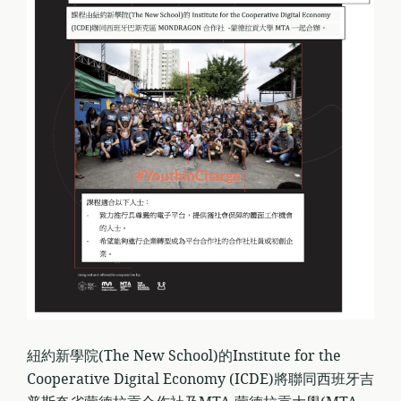
紐約新學院(The New School)的Institute for the
Cooperative Digital Economy (ICDE)將聯同西班牙吉